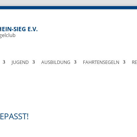
EIN-SIEG E.V.
gelclub
JUGEND
AUSBILDUNG
FAHRTENSEGELN
R
EPASST!