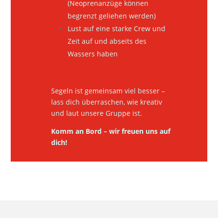
(Neoprenanzüge können
begrenzt geliehen werden)
Lust auf eine starke Crew und
Zeit auf und abseits des
Wassers haben
Segeln ist gemeinsam viel besser –
lass dich überraschen, wie kreativ
und laut unsere Gruppe ist.
Komm an Bord – wir freuen uns auf
dich!