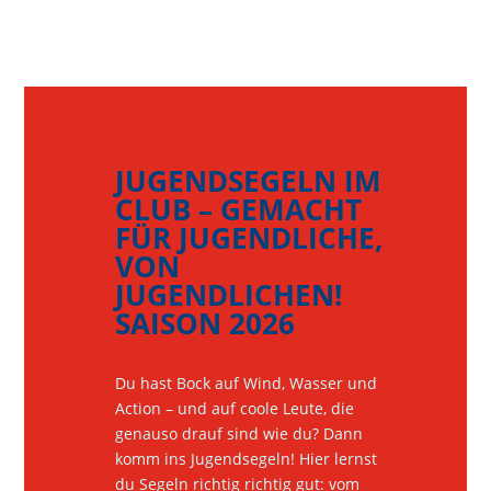
JUGENDSEGELN IM
CLUB – GEMACHT
FÜR JUGENDLICHE,
VON
JUGENDLICHEN!
SAISON 2026
Du hast Bock auf Wind, Wasser und
Action – und auf coole Leute, die
genauso drauf sind wie du? Dann
komm ins Jugendsegeln! Hier lernst
du Segeln richtig richtig gut: vom