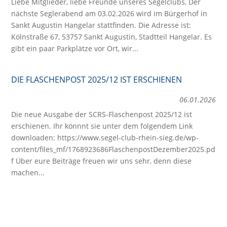
Liebe Mitglieder, liebe Freunde unseres Segelclubs, Der
nächste Seglerabend am 03.02.2026 wird im Bürgerhof in
Sankt Augustin Hangelar stattfinden. Die Adresse ist:
Kölnstraße 67, 53757 Sankt Augustin, Stadtteil Hangelar. Es
gibt ein paar Parkplätze vor Ort, wir...
DIE FLASCHENPOST 2025/12 IST ERSCHIENEN
06.01.2026
Die neue Ausgabe der SCRS-Flaschenpost 2025/12 ist
erschienen. Ihr könnnt sie unter dem folgendem Link
downloaden: https://www.segel-club-rhein-sieg.de/wp-
content/files_mf/1768923686FlaschenpostDezember2025.pd
f Über eure Beiträge freuen wir uns sehr, denn diese
machen...