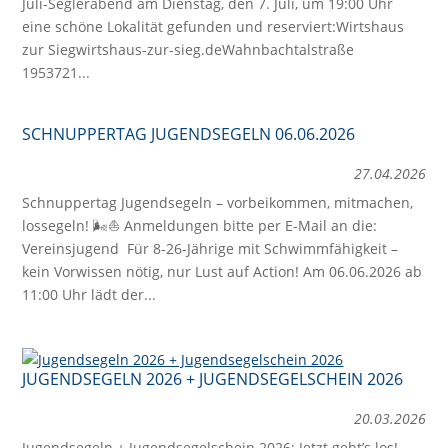
Juli-Seglerabend am Dienstag, den 7. Juli, um 19:00 Uhr
eine schöne Lokalität gefunden und reserviert:Wirtshaus
zur Siegwirtshaus-zur-sieg.de⁠Wahnbachtalstraße
1953721...
SCHNUPPERTAG JUGENDSEGELN 06.06.2026
27.04.2026
Schnuppertag Jugendsegeln – vorbeikommen, mitmachen,
lossegeln! 🌬️⛵ Anmeldungen bitte per E-Mail an die:
Vereinsjugend Für 8-26-Jährige mit Schwimmfähigkeit –
kein Vorwissen nötig, nur Lust auf Action! Am 06.06.2026 ab
11:00 Uhr lädt der...
JUGENDSEGELN 2026 + JUGENDSEGELSCHEIN 2026
20.03.2026
Jugendsegeln + Jugendsegelschein 2026: Jetzt geht’s los!