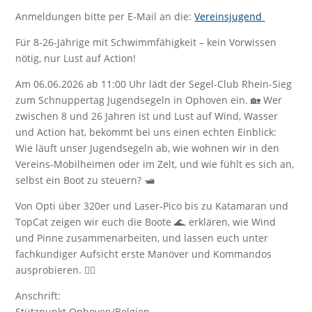
Anmeldungen bitte per E-Mail an die:
Vereinsjugend
Für 8-26-Jährige mit Schwimmfähigkeit – kein Vorwissen
nötig, nur Lust auf Action!
Am 06.06.2026 ab 11:00 Uhr lädt der Segel-Club Rhein-Sieg
zum Schnuppertag Jugendsegeln in Ophoven ein. 🏡 Wer
zwischen 8 und 26 Jahren ist und Lust auf Wind, Wasser
und Action hat, bekommt bei uns einen echten Einblick:
Wie läuft unser Jugendsegeln ab, wie wohnen wir in den
Vereins‑Mobilheimen oder im Zelt, und wie fühlt es sich an,
selbst ein Boot zu steuern? 🛥️
Von Opti über 320er und Laser‑Pico bis zu Katamaran und
TopCat zeigen wir euch die Boote 🌊, erklären, wie Wind
und Pinne zusammenarbeiten, und lassen euch unter
fachkundiger Aufsicht erste Manöver und Kommandos
ausprobieren. 🧗‍♂️
Anschrift:
Stützpunkt Ophoven/Belgien